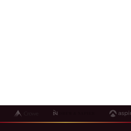
trao đổi với VietCham Singapore để tìm giải
pháp phù hợp cho hành trình vươn ra quốc tế
của bạn.
1800 64 68 03
contact@vietcham.org.sg
18 Sin Ming Lane, #07-13, Midview City, Singapore
573960
Đặt lịch tư vấn