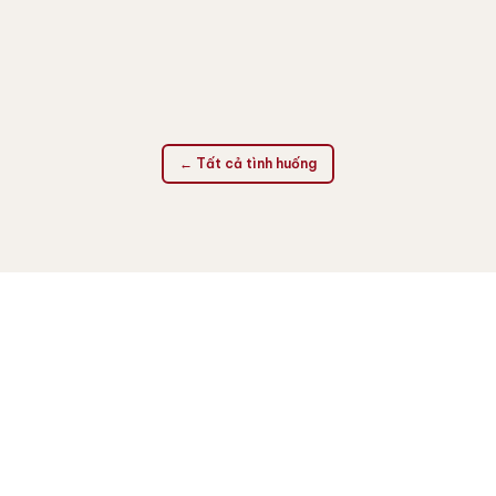
thuật số (DSO/STO) tại Singapore — một cách tiếp
cận e-IPO linh hoạt hơn.
Đọc tình huống
← Tất cả tình huống
LIÊN HỆ
Tình huống của bạn là gì?
Mỗi doanh nghiệp có một bài toán riêng. Hãy