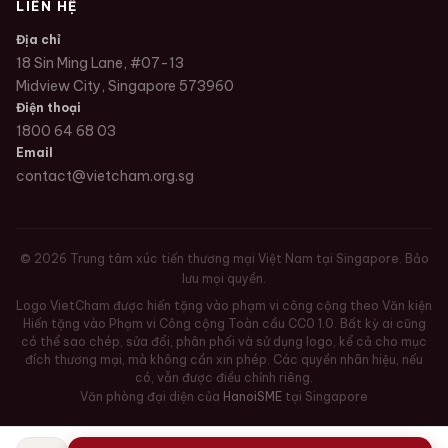
LIÊN HỆ
Địa chỉ
18 Sin Ming Lane, #07-13
Midview City, Singapore 573960
Điện thoại
1800 64 68 03
Email
contact@vietcham.org.sg
©
2026
Trung tâm xúc tiến thương mại Việt Nam tại Singapore. Bảo
lưu mọi quyền.
Logo VietCham được hiến tặng vào phạm vi công cộng theo Văn kiện
Hiến tặng vào Phạm vi Công cộng Toàn cầu CC0 1.0. Bất kỳ ai cũng
có thể sao chép, sửa đổi, phân phối và sử dụng logo, kể cả cho mục
đích thương mại, mà không cần xin phép. Các quyền nhãn hiệu, nếu
có, vẫn được điều chỉnh riêng.
Văn phòng đại diện của
HanoiSME
tại Singapore