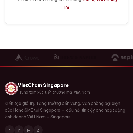
tôi
.
VietCham Singapore
Trung tâm xúc tiến thương mại Việt Nam
Kiến tạo giá trị, Tăng trưởng bền vững. Văn phòng đại diện
của HanoiSME tại Singapore — cầu nối tin cậy cho hoạt động
kinh doanh Việt Nam – Singapore.
f
in
▶
Z