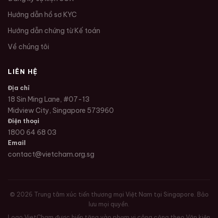
Hướng dẫn hồ sơ KYC
Hướng dẫn chứng từ Kế toán
Về chúng tôi
LIÊN HỆ
Địa chỉ
18 Sin Ming Lane, #07-13
Midview City, Singapore 573960
Điện thoại
1800 64 68 03
Email
contact@vietcham.org.sg
©
2026
Trung tâm xúc tiến thương mại Việt Nam tại Singapore. Bảo
lưu mọi quyền.
Logo VietCham được hiến tặng vào phạm vi công cộng theo Văn kiện