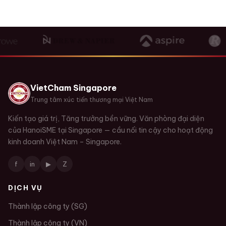
VietCham Singapore
Trung tâm xúc tiến thương mại Việt Nam
Kiến tạo giá trị, Tăng trưởng bền vững. Văn phòng đại diện
của HanoiSME tại Singapore — cầu nối tin cậy cho hoạt động
kinh doanh Việt Nam – Singapore.
f
in
▶
Z
DỊCH VỤ
Thành lập công ty (SG)
Thành lập công ty (VN)