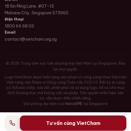
18 Sin Ming Lane, #07-13
Midview City, Singapore 573960
Điện thoại
1800 64 68 03
Email
contact@vietcham.org.sg
©
2026
Trung tâm xúc tiến thương mại Việt Nam tại Singapore. Bảo
lưu mọi quyền.
Logo VietCham được hiến tặng vào phạm vi công cộng theo Văn kiện
Hiến tặng vào Phạm vi Công cộng Toàn cầu CC0 1.0. Bất kỳ ai cũng
có thể sao chép, sửa đổi, phân phối và sử dụng logo, kể cả cho mục
đích thương mại, mà không cần xin phép. Các quyền nhãn hiệu, nếu
có, vẫn được điều chỉnh riêng.
Văn phòng đại diện của
HanoiSME
tại Singapore
Tư vấn cùng VietCham