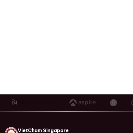
tôi để trao đổi về nhu cầu quản lý tài sản gia
đình của bạn.
1800 64 68 03
contact@vietcham.org.sg
18 Sin Ming Lane, #07-13, Midview City, Singapore
573960
Đặt lịch tư vấn
VietCham Singapore