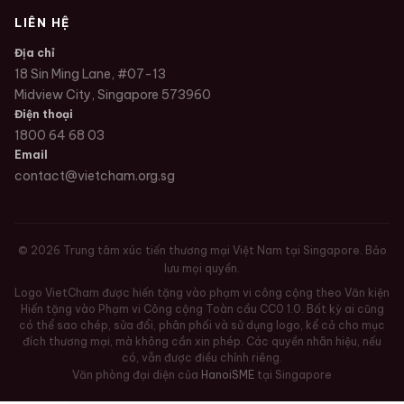
LIÊN HỆ
Địa chỉ
18 Sin Ming Lane, #07-13
Midview City, Singapore 573960
Điện thoại
1800 64 68 03
Email
contact@vietcham.org.sg
©
2026
Trung tâm xúc tiến thương mại Việt Nam tại Singapore. Bảo
lưu mọi quyền.
Logo VietCham được hiến tặng vào phạm vi công cộng theo Văn kiện
Hiến tặng vào Phạm vi Công cộng Toàn cầu CC0 1.0. Bất kỳ ai cũng
có thể sao chép, sửa đổi, phân phối và sử dụng logo, kể cả cho mục
đích thương mại, mà không cần xin phép. Các quyền nhãn hiệu, nếu
có, vẫn được điều chỉnh riêng.
Văn phòng đại diện của
HanoiSME
tại Singapore