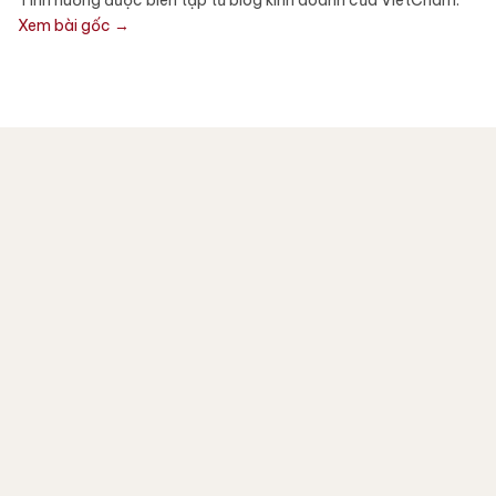
Tình huống được biên tập từ blog kinh doanh của VietCham.
Xem bài gốc →
Case 1: Mở rộng thị trường
Một doanh nghiệp Việt Nam sản xuất đồ uống đóng
hộp từ trái cây gặp khó khăn cạnh tranh với các đối thủ
giảm giá trong nước. Công ty thành lập chi nhánh tại
Singapore để tìm kiếm khách hàng mới và giới thiệu