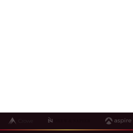
Mỗi doanh nghiệp có một bài toán riêng. Hãy
trao đổi với VietCham Singapore để tìm giải
pháp phù hợp cho hành trình vươn ra quốc tế
của bạn.
1800 64 68 03
contact@vietcham.org.sg
18 Sin Ming Lane, #07-13, Midview City, Singapore
573960
Đặt lịch tư vấn