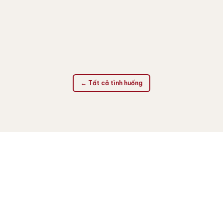
khẩu hàng hóa quốc phòng nhạy cảm bằng cách
thành lập công ty con tại Singapore để đứng ra mua
hàng từ các nhà sản xuất nước ngoài.
Đọc tình huống
← Tất cả tình huống
LIÊN HỆ
Tình huống của bạn là gì?