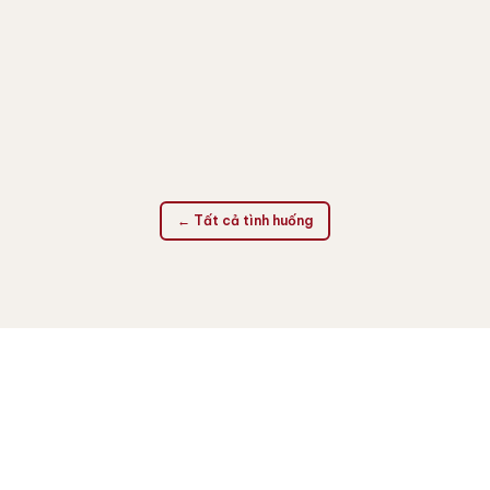
Một doanh nghiệp gia công phần mềm đối mặt với chi
phí cao do quy định phân phối độc quyền. Giải pháp là
thành lập công ty offshore tại Singapore để mua trực
tiếp bản quyền từ nhà cung cấp, tiết kiệm hơn 15% chi
phí.
Đọc tình huống
← Tất cả tình huống
LIÊN HỆ