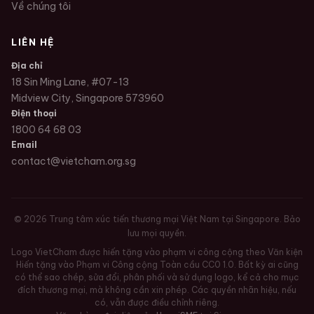
Về chúng tôi
LIÊN HỆ
Địa chỉ
18 Sin Ming Lane, #07-13
Midview City, Singapore 573960
Điện thoại
1800 64 68 03
Email
contact@vietcham.org.sg
©
2026
Trung tâm xúc tiến thương mại Việt Nam tại Singapore. Bảo
lưu mọi quyền.
Logo VietCham được hiến tặng vào phạm vi công cộng theo Văn kiện
Hiến tặng vào Phạm vi Công cộng Toàn cầu CC0 1.0. Bất kỳ ai cũng
có thể sao chép, sửa đổi, phân phối và sử dụng logo, kể cả cho mục
đích thương mại, mà không cần xin phép. Các quyền nhãn hiệu, nếu
có, vẫn được điều chỉnh riêng.