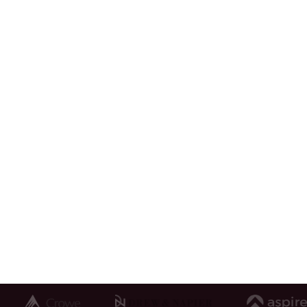
Tình huống của bạn là gì?
Mỗi doanh nghiệp có một bài toán riêng. Hãy
trao đổi với VietCham Singapore để tìm giải
pháp phù hợp cho hành trình vươn ra quốc tế
của bạn.
1800 64 68 03
contact@vietcham.org.sg
18 Sin Ming Lane, #07-13, Midview City, Singapore
573960
Đặt lịch tư vấn