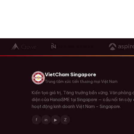
VietCham Singapore
Trung tâm xúc tiến thương mại Việt Nam
Kiến tạo giá trị, Tăng trưởng bền vững. Văn phòng 
diện của HanoiSME tại Singapore — cầu nối tin cậy
hoạt động kinh doanh Việt Nam – Singapore.
f
in
▶
Z