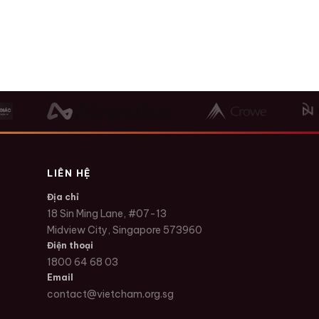
LIÊN HỆ
Địa chỉ
18 Sin Ming Lane, #07-13
Midview City, Singapore 573960
Điện thoại
1800 64 68 03
Email
contact@vietcham.org.sg