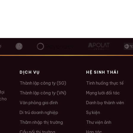
Đặt lịch tư vấn
DỊCH VỤ
HỆ SINH THÁI
Thành lập công ty (SG)
Tình huống thực tế
đại
Thành lập công ty (VN)
Mạng lưới đối tác
 cho
Văn phòng gia đình
Danh bạ thành viên
Di trú doanh nghiệp
Sự kiện
Thâm nhập thị trường
Thư viện ảnh
Cầu nối thị trường
Hợp tác