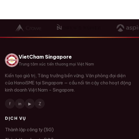
VietCham Singapore
Trung tâm xúc tiến thương mại Việt Nam
Kiến tạo giá trị, Tăng trưởng bền vững. Văn phòng đại diện
của HanoiSME tại Singapore — cầu nối tin cậy cho hoạt động
kinh doanh Việt Nam – Singapore.
f
in
▶
Z
DỊCH VỤ
Thành lập công ty (SG)