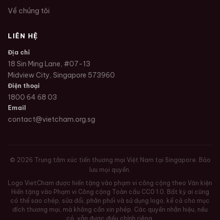
Về chúng tôi
LIÊN HỆ
Địa chỉ
18 Sin Ming Lane, #07-13
Midview City, Singapore 573960
Điện thoại
1800 64 68 03
Email
contact@vietcham.org.sg
©
2026
Trung tâm xúc tiến thương mại Việt Nam tại Singapore. Bảo
lưu mọi quyền.
Logo VietCham được hiến tặng vào phạm vi công cộng theo Văn kiện
Hiến tặng vào Phạm vi Công cộng Toàn cầu CC0 1.0. Bất kỳ ai cũng
có thể sao chép, sửa đổi, phân phối và sử dụng logo, kể cả cho mục
đích thương mại, mà không cần xin phép. Các quyền nhãn hiệu, nếu
có, vẫn được điều chỉnh riêng.